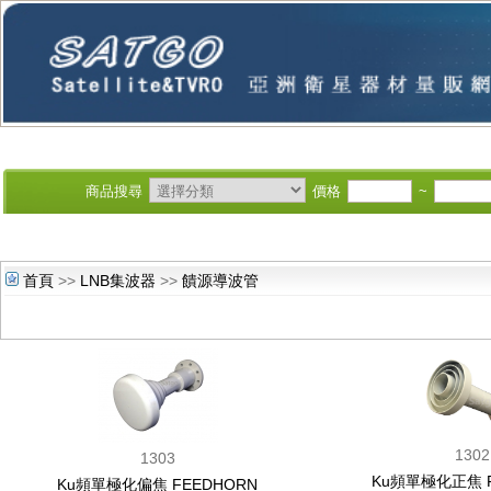
商品搜尋
價格
~
首頁
>>
LNB集波器
>>
饋源導波管
1302
1303
Ku頻單極化正焦 F
Ku頻單極化偏焦 FEEDHORN