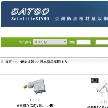
商品搜尋
價格
~
首頁
>>
LNB集波器
>>
日本衛星專用LNB
1110-2
1114
日規SKY(CS)副焦用LNB
偏焦BS/CS 4K