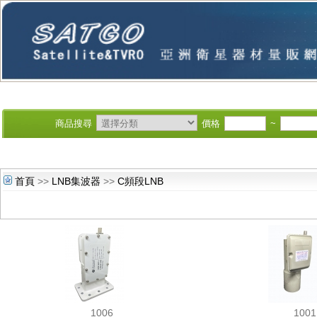
商品搜尋
價格
~
首頁
>>
LNB集波器
>>
C頻段LNB
1006
1001