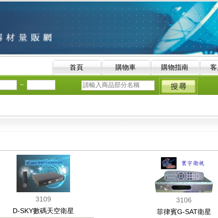
首頁
購物車
購物指南
客
~
3109
3106
D-SKY數碼天空衛星
菲律賓G-SAT衛星