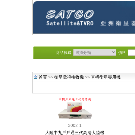
商品搜尋
價格
首頁
>>
衛星電視接收機
>>
直播衛星專用機
3002-1
大陸中九戶戶通三代高清大陸機