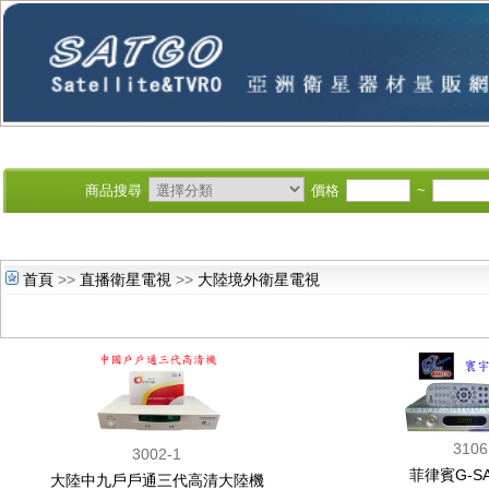
商品搜尋
價格
~
首頁
>>
直播衛星電視
>>
大陸境外衛星電視
3106
3002-1
菲律賓G-S
大陸中九戶戶通三代高清大陸機