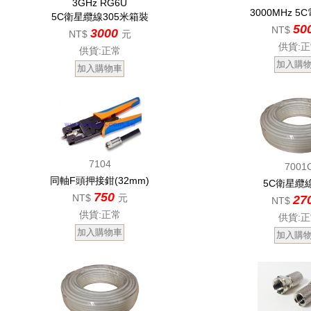
3GHz RG6U
3000MHz 5
5C衛星纜線305米箱裝
50
NT$
3000
NT$
元
供貨:
供貨:正常
7104
7001
同軸F頭押接鉗(32mm)
5C衛星纜線
750
NT$
元
27
NT$
供貨:正常
供貨: