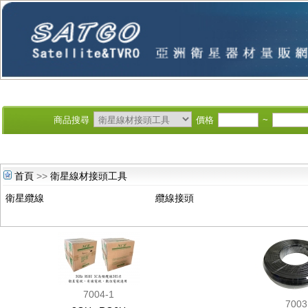
商品搜尋
價格
~
首頁
>>
衛星線材接頭工具
衛星纜線
纜線接頭
7004-1
7003