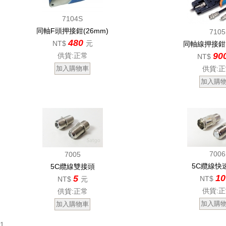
7104S
同軸F頭押接鉗(26mm)
7105
480
NT$
元
同軸線押接鉗
90
供貨:正常
NT$
供貨:
7006
7005
5C纜線快
5C纜線雙接頭
1
5
NT$
NT$
元
供貨:
供貨:正常
1