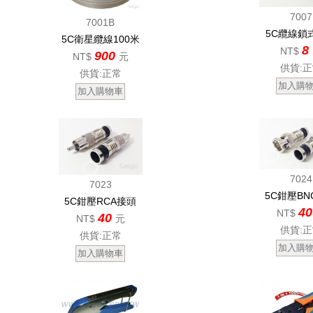
7007
7001B
5C纜線鎖
5C衛星纜線100米
8
NT$
900
NT$
元
供貨:
供貨:正常
7024
7023
5C鉗壓BN
5C鉗壓RCA接頭
4
NT$
40
NT$
元
供貨:
供貨:正常